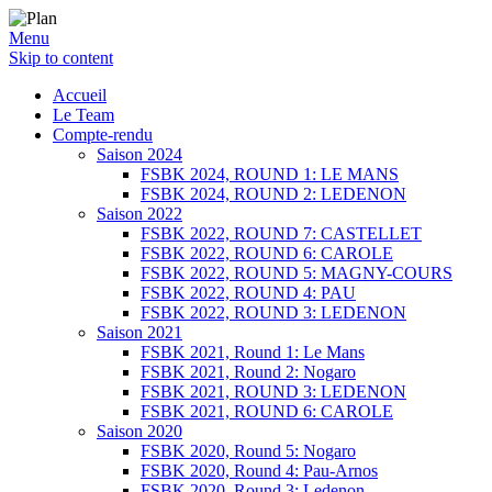
Menu
Skip to content
SERGIO NANGERONI #16
Volkanik-Endurance
Accueil
Le Team
Compte-rendu
Saison 2024
FSBK 2024, ROUND 1: LE MANS
FSBK 2024, ROUND 2: LEDENON
Saison 2022
FSBK 2022, ROUND 7: CASTELLET
FSBK 2022, ROUND 6: CAROLE
FSBK 2022, ROUND 5: MAGNY-COURS
FSBK 2022, ROUND 4: PAU
FSBK 2022, ROUND 3: LEDENON
Saison 2021
FSBK 2021, Round 1: Le Mans
FSBK 2021, Round 2: Nogaro
FSBK 2021, ROUND 3: LEDENON
FSBK 2021, ROUND 6: CAROLE
Saison 2020
FSBK 2020, Round 5: Nogaro
FSBK 2020, Round 4: Pau-Arnos
FSBK 2020, Round 3: Ledenon