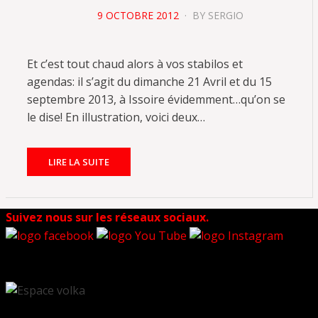
POSTED
9 OCTOBRE 2012
BY
SERGIO
ON
Et c’est tout chaud alors à vos stabilos et
agendas: il s’agit du dimanche 21 Avril et du 15
septembre 2013, à Issoire évidemment…qu’on se
le dise! En illustration, voici deux…
LIRE LA SUITE
Suivez nous sur les réseaux sociaux.