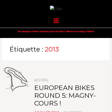
VOLKANIK-
SERGIO NANGERONI #16
Menu
ENDURANCE
Étiquette :
2013
ACCUEIL
EUROPEAN BIKES
ROUND 5: MAGNY-
COURS !