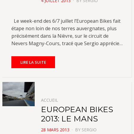
POSTED
4 JUILLET 2013
BY
SERGIO
ON
Le week-end des 6/7 juillet l’European Bikes fait
étape non loin de nos terres auvergnates, plus
précisément dans la Nièvre, sur le circuit de
Nevers Magny-Cours, tracé que Sergio apprécie…
LIRE LA SUITE
ACCUEIL
EUROPEAN BIKES
2013: LE MANS
POSTED
28 MARS 2013
BY
SERGIO