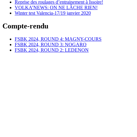
Reprise des roulages d’entrainement à Issoire!
VOLKA’NEWS: ON NE LÂCHE RIEN!
Winter test Valencia-17/19 janvier 2020
Compte-rendu
FSBK 2024, ROUND 4: MAGNY-COURS
FSBK 2024, ROUND 3: NOGARO
FSBK 2024, ROUND 2: LEDENON
FSBK 2024, ROUND 1: LE MANS
FSBK 2022, ROUND 7: CASTELLET
Clin d'oeil
Circuit d’ISSOIRE: nouveaux repères!
<