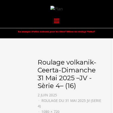
VOLKANIK-
SERGIO NANGERONI #16
Menu
ENDURANCE
Roulage volkanik-
Ceerta-Dimanche
31 Mai 2025 –JV -
Sèrie 4– (16)
2 JUIN 2025
ROULAGE DU 31 MAI 2025 JV (SERIE
4)
1080 × 720