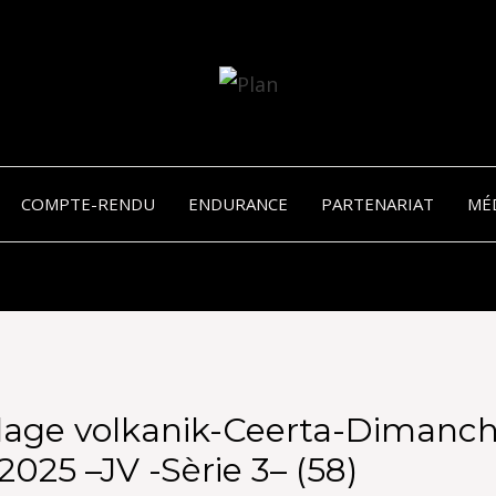
SERGIO NANGERONI #16
VOLKA
COMPTE-RENDU
ENDURANCE
PARTENARIAT
MÉ
ENDU
lage volkanik-Ceerta-Dimanch
2025 –JV -Sèrie 3– (58)