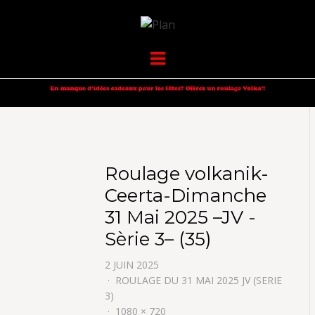
VOLKANIK-
SERGIO NANGERONI #16
Menu
ENDURANCE
Roulage volkanik-
Ceerta-Dimanche
31 Mai 2025 –JV -
Sèrie 3– (35)
2 JUIN 2025
ROULAGE DU 31 MAI 2025 JV (SERIE
3)
1080 × 720