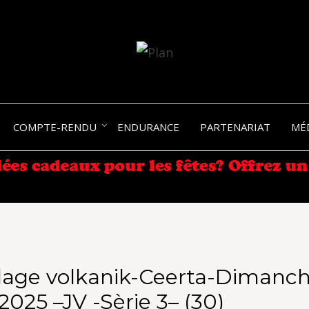
SERGIO NANGERONI #16
VOLKA
COMPTE-RENDU
ENDURANCE
PARTENARIAT
MÉ
ENDU
lage volkanik-Ceerta-Dimanch
2025 –JV -Sèrie 3– (30)