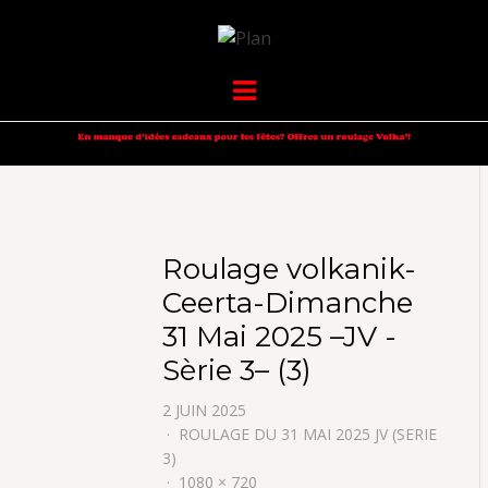
VOLKANIK-
SERGIO NANGERONI #16
Menu
ENDURANCE
Roulage volkanik-
Ceerta-Dimanche
31 Mai 2025 –JV -
Sèrie 3– (3)
2 JUIN 2025
ROULAGE DU 31 MAI 2025 JV (SERIE
3)
1080 × 720