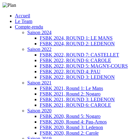
Menu
Skip
Accueil
SERGIO NANGERONI #16
Volkanik-Endurance
to
Le Team
content
Compte-rendu
Saison 2024
FSBK 2024, ROUND 1: LE MANS
FSBK 2024, ROUND 2: LEDENON
Saison 2022
FSBK 2022, ROUND 7: CASTELLET
FSBK 2022, ROUND 6: CAROLE
FSBK 2022, ROUND 5: MAGNY-COURS
FSBK 2022, ROUND 4: PAU
FSBK 2022, ROUND 3: LEDENON
Saison 2021
FSBK 2021, Round 1: Le Mans
FSBK 2021, Round 2: Nogaro
FSBK 2021, ROUND 3: LEDENON
FSBK 2021, ROUND 6: CAROLE
Saison 2020
FSBK 2020, Round 5: Nogaro
FSBK 2020, Round 4: Pau-Arnos
FSBK 2020, Round 3: Ledenon
FSBK 2020, Round 2: Carole
Saison 2019