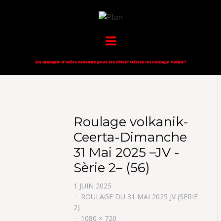
VOLKANIK-
SERGIO NANGERONI #16
Menu
ENDURANCE
Roulage volkanik-
Ceerta-Dimanche
31 Mai 2025 –JV -
Sèrie 2– (56)
1 JUIN 2025
ROULAGE DU 31 MAI 2025 JV (SERIE
2)
1080 × 720