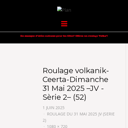
VOLKANIK-
SERGIO NANGERONI #16
Menu
ENDURANCE
Roulage volkanik-
Ceerta-Dimanche
31 Mai 2025 –JV -
Sèrie 2– (52)
1 JUIN 2025
ROULAGE DU 31 MAI 2025 JV (SERIE
2)
1080 × 720