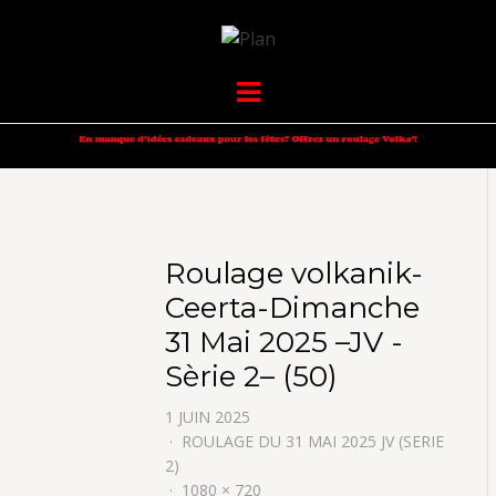
VOLKANIK-
SERGIO NANGERONI #16
Menu
ENDURANCE
Roulage volkanik-
Ceerta-Dimanche
31 Mai 2025 –JV -
Sèrie 2– (50)
1 JUIN 2025
ROULAGE DU 31 MAI 2025 JV (SERIE
2)
1080 × 720