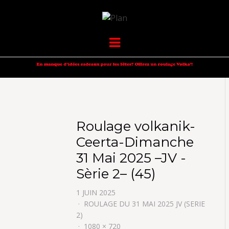
VOLKANIK-
SERGIO NANGERONI #16
Menu
ENDURANCE
Roulage volkanik-
Ceerta-Dimanche
31 Mai 2025 –JV -
Sèrie 2– (45)
1 JUIN 2025
ROULAGE DU 31 MAI 2025 JV (SERIE
2)
1080 × 720