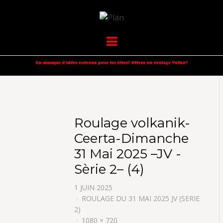
VOLKANIK-
SERGIO NANGERONI #16
Menu
ENDURANCE
Roulage volkanik-
Ceerta-Dimanche
31 Mai 2025 –JV -
Sèrie 2– (4)
1 JUIN 2025
ROULAGE DU 31 MAI 2025 JV (SERIE
2)
1080 × 720