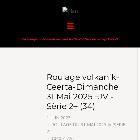
VOLKANIK-
SERGIO NANGERONI #16
Menu
ENDURANCE
Roulage volkanik-
Ceerta-Dimanche
31 Mai 2025 –JV -
Sèrie 2– (34)
1 JUIN 2025
ROULAGE DU 31 MAI 2025 JV (SERIE
2)
1080 × 720