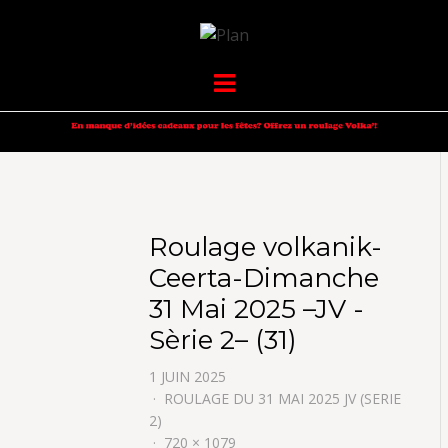
VOLKANIK-
SERGIO NANGERONI #16
Menu
ENDURANCE
Roulage volkanik-
Ceerta-Dimanche
31 Mai 2025 –JV -
Sèrie 2– (31)
1 JUIN 2025
ROULAGE DU 31 MAI 2025 JV (SERIE
2)
720 × 1079