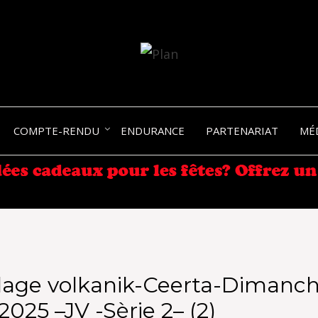
SERGIO NANGERONI #16
VOLKA
COMPTE-RENDU
ENDURANCE
PARTENARIAT
MÉ
ENDU
lage volkanik-Ceerta-Dimanch
2025 –JV -Sèrie 2– (2)