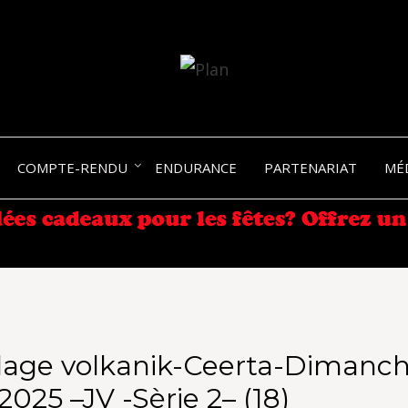
SERGIO NANGERONI #16
VOLKA
COMPTE-RENDU
ENDURANCE
PARTENARIAT
MÉ
ENDU
lage volkanik-Ceerta-Dimanch
2025 –JV -Sèrie 2– (18)