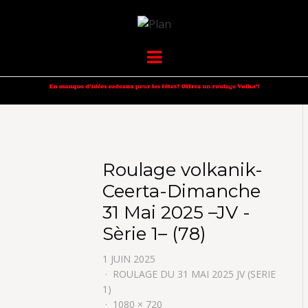
VOLKANIK-
SERGIO NANGERONI #16
Menu
ENDURANCE
Roulage volkanik-
Ceerta-Dimanche
31 Mai 2025 –JV -
Sèrie 1– (78)
1 JUIN 2025
ROULAGE DU 31 MAI 2025 JV (SERIE
1)
1080 × 720