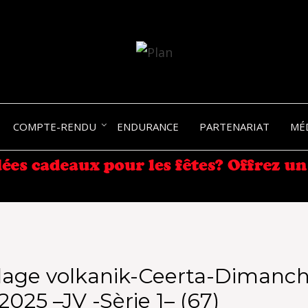
SERGIO NANGERONI #16
VOLKA
COMPTE-RENDU
ENDURANCE
PARTENARIAT
MÉ
ENDU
lage volkanik-Ceerta-Dimanch
2025 –JV -Sèrie 1– (67)