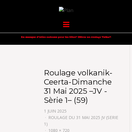
VOLKANIK-
SERGIO NANGERONI #16
Menu
ENDURANCE
Roulage volkanik-
Ceerta-Dimanche
31 Mai 2025 –JV -
Sèrie 1– (59)
1 JUIN 2025
ROULAGE DU 31 MAI 2025 JV (SERIE
1)
1080 × 720