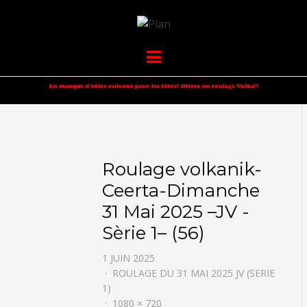
VOLKANIK-
SERGIO NANGERONI #16
Menu
ENDURANCE
Roulage volkanik-
Ceerta-Dimanche
31 Mai 2025 –JV -
Sèrie 1– (56)
1 JUIN 2025
ROULAGE DU 31 MAI 2025 JV (SERIE
1)
1080 × 720