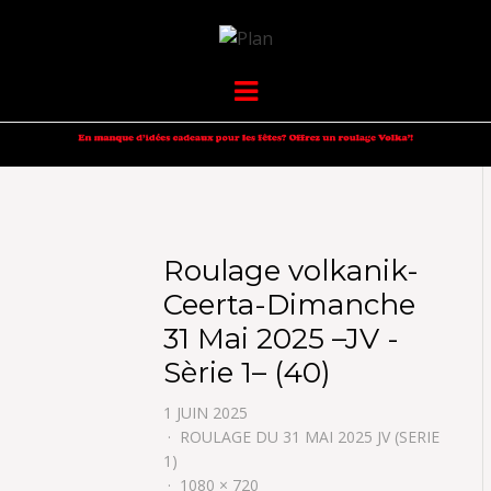
VOLKANIK-
SERGIO NANGERONI #16
Menu
ENDURANCE
Roulage volkanik-
Ceerta-Dimanche
31 Mai 2025 –JV -
Sèrie 1– (40)
1 JUIN 2025
ROULAGE DU 31 MAI 2025 JV (SERIE
1)
1080 × 720