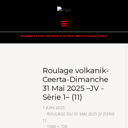
VOLKANIK-
SERGIO NANGERONI #16
Menu
ENDURANCE
Roulage volkanik-
Ceerta-Dimanche
31 Mai 2025 –JV -
Sèrie 1– (11)
1 JUIN 2025
ROULAGE DU 31 MAI 2025 JV (SERIE
1)
1080 × 720