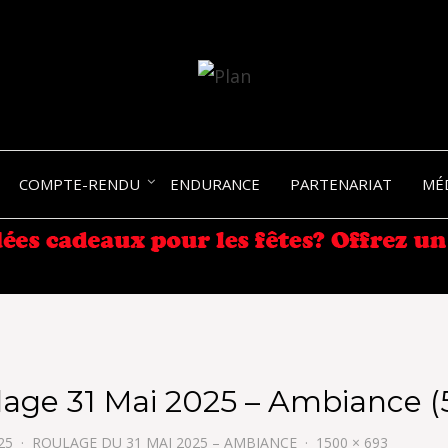
SERGIO NANGERONI #16
VOLKA
COMPTE-RENDU
ENDURANCE
PARTENARIAT
MÉ
ENDU
age 31 Mai 2025 – Ambiance (
25
ROULAGE DU 31 MAI 2025 – AMBIANCE
1500 × 693