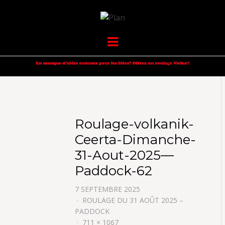
VOLKANIK-
SERGIO NANGERONI #16
Menu
ENDURANCE
Roulage-volkanik-
Ceerta-Dimanche-
31-Aout-2025—
Paddock-62
7 SEPTEMBRE 2025
ROULAGE DU 31 AOÛT 2025 –
PADDOCK
711 × 1067