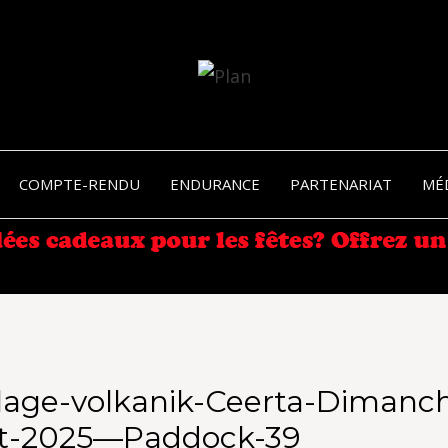
SERGIO NANGERONI #16
VOLKA
COMPTE-RENDU
ENDURANCE
PARTENARIAT
MÉ
ENDU
lage-volkanik-Ceerta-Dimanch
t-2025—Paddock-39