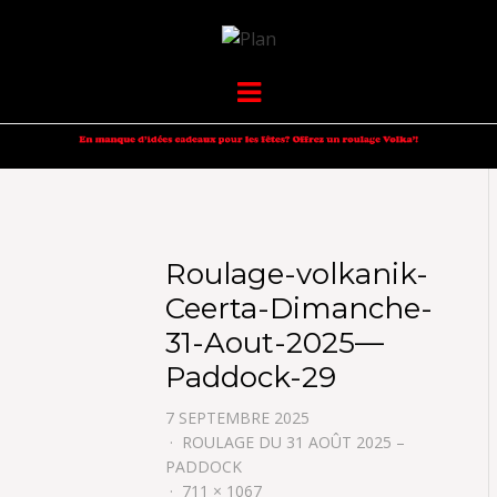
VOLKANIK-
SERGIO NANGERONI #16
Menu
ENDURANCE
Roulage-volkanik-
Ceerta-Dimanche-
31-Aout-2025—
Paddock-29
7 SEPTEMBRE 2025
ROULAGE DU 31 AOÛT 2025 –
PADDOCK
711 × 1067