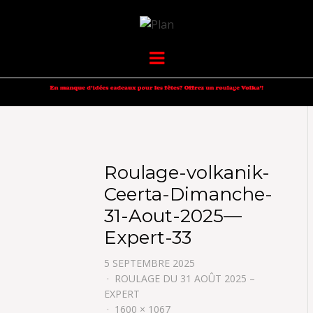
VOLKANIK-
SERGIO NANGERONI #16
Menu
ENDURANCE
Roulage-volkanik-
Ceerta-Dimanche-
31-Aout-2025—
Expert-33
5 SEPTEMBRE 2025
ROULAGE DU 31 AOÛT 2025 –
EXPERT
1600 × 1067