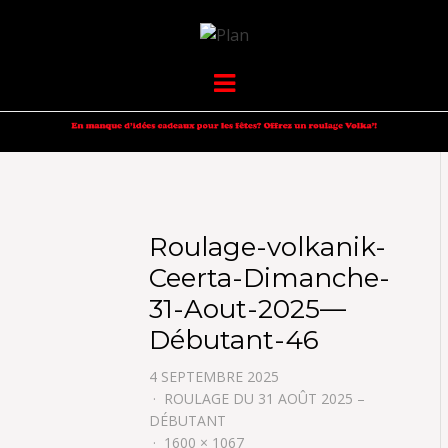
VOLKANIK-
SERGIO NANGERONI #16
Menu
ENDURANCE
Roulage-volkanik-
Ceerta-Dimanche-
31-Aout-2025—
Débutant-46
4 SEPTEMBRE 2025
ROULAGE DU 31 AOÛT 2025 –
DÉBUTANT
1600 × 1067