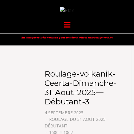
VOLKANIK-
SERGIO NANGERONI #16
Menu
ENDURANCE
Roulage-volkanik-
Ceerta-Dimanche-
31-Aout-2025—
Débutant-3
4 SEPTEMBRE 2025
ROULAGE DU 31 AOÛT 2025 –
DÉBUTANT
1600 × 1067