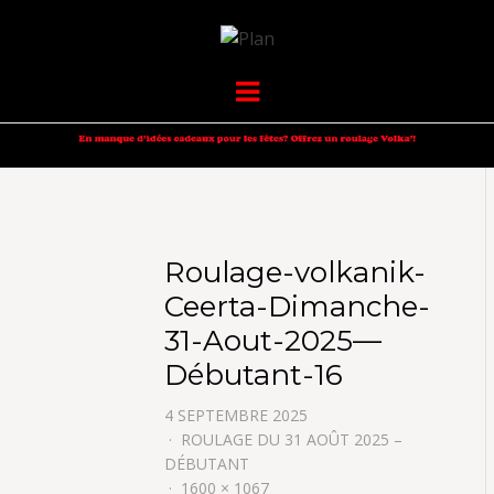
VOLKANIK-
SERGIO NANGERONI #16
Menu
ENDURANCE
Roulage-volkanik-
Ceerta-Dimanche-
31-Aout-2025—
Débutant-16
4 SEPTEMBRE 2025
ROULAGE DU 31 AOÛT 2025 –
DÉBUTANT
1600 × 1067