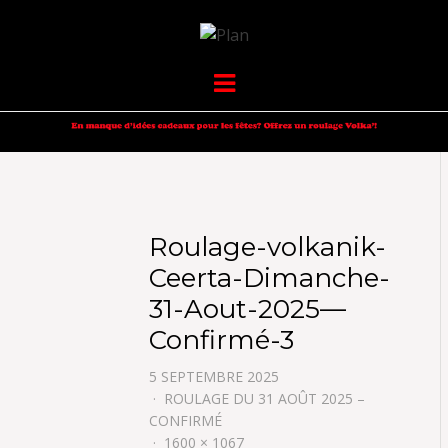
VOLKANIK-
SERGIO NANGERONI #16
Menu
ENDURANCE
Roulage-volkanik-
Ceerta-Dimanche-
31-Aout-2025—
Confirmé-3
5 SEPTEMBRE 2025
ROULAGE DU 31 AOÛT 2025 –
CONFIRMÉ
1600 × 1067