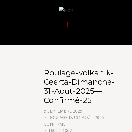
VOLKANIK-
SERGIO NANGERONI #16
Menu
ENDURANCE
Roulage-volkanik-
Ceerta-Dimanche-
31-Aout-2025—
Confirmé-25
5 SEPTEMBRE 2025
ROULAGE DU 31 AOÛT 2025 –
CONFIRMÉ
1600 × 1067