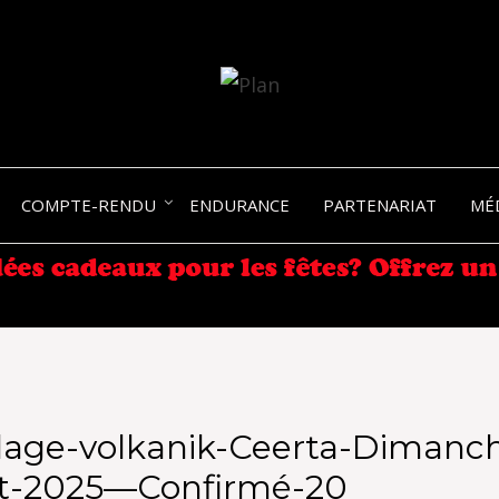
SERGIO NANGERONI #16
VOLKA
COMPTE-RENDU
ENDURANCE
PARTENARIAT
MÉ
ENDU
lage-volkanik-Ceerta-Dimanch
t-2025—Confirmé-20