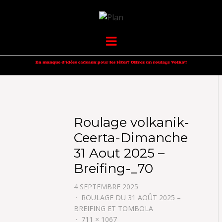
VOLKANIK-
SERGIO NANGERONI #16
Menu
ENDURANCE
Roulage volkanik-
Ceerta-Dimanche
31 Aout 2025 –
Breifing-_70
4 SEPTEMBRE 2025
ROULAGE DU 31 AOÛT 2025 –
BREIFING ET TOMBOLA
711 × 1067