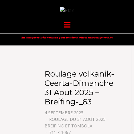
VOLKANIK-
SERGIO NANGERONI #16
Menu
ENDURANCE
Roulage volkanik-
Ceerta-Dimanche
31 Aout 2025 –
Breifing-_63
4 SEPTEMBRE 2025
ROULAGE DU 31 AOÛT 2025 –
BREIFING ET TOMBOLA
711 × 1067