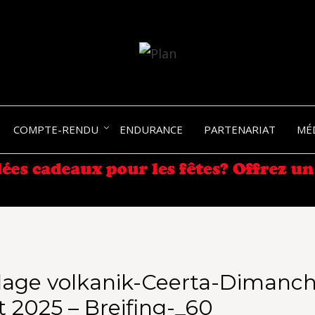
SERGIO NANGERONI #16
VOLKA
COMPTE-RENDU
ENDURANCE
PARTENARIAT
MÉ
ENDU
lage volkanik-Ceerta-Dimanch
 2025 – Breifing-_60