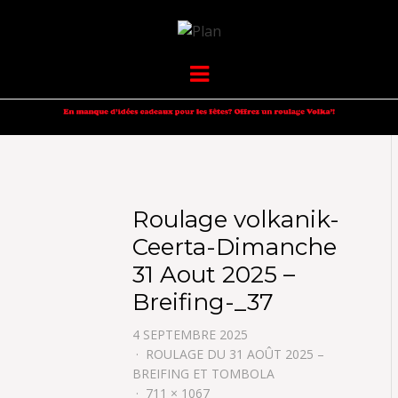
VOLKANIK-
SERGIO NANGERONI #16
Menu
ENDURANCE
Roulage volkanik-
Ceerta-Dimanche
31 Aout 2025 –
Breifing-_37
4 SEPTEMBRE 2025
ROULAGE DU 31 AOÛT 2025 –
BREIFING ET TOMBOLA
711 × 1067