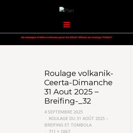
VOLKANIK-
SERGIO NANGERONI #16
Menu
ENDURANCE
Roulage volkanik-
Ceerta-Dimanche
31 Aout 2025 –
Breifing-_32
4 SEPTEMBRE 2025
ROULAGE DU 31 AOÛT 2025 –
BREIFING ET TOMBOLA
711 × 1067