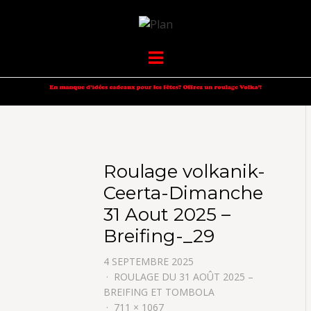
VOLKANIK-
SERGIO NANGERONI #16
Menu
ENDURANCE
Roulage volkanik-
Ceerta-Dimanche
31 Aout 2025 –
Breifing-_29
4 SEPTEMBRE 2025
ROULAGE DU 31 AOÛT 2025 –
BREIFING ET TOMBOLA
711 × 1067