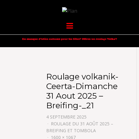
VOLKANIK-
SERGIO NANGERONI #16
Menu
ENDURANCE
Roulage volkanik-
Ceerta-Dimanche
31 Aout 2025 –
Breifing-_21
4 SEPTEMBRE 2025
ROULAGE DU 31 AOÛT 2025 –
BREIFING ET TOMBOLA
1600 × 1067