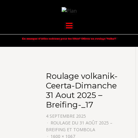
VOLKANIK-
SERGIO NANGERONI #16
Menu
ENDURANCE
Roulage volkanik-
Ceerta-Dimanche
31 Aout 2025 –
Breifing-_17
4 SEPTEMBRE 2025
ROULAGE DU 31 AOÛT 2025 –
BREIFING ET TOMBOLA
1600 × 1067