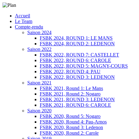
Menu
Skip
Accueil
SERGIO NANGERONI #16
Volkanik-Endurance
to
Le Team
content
Compte-rendu
Saison 2024
FSBK 2024, ROUND 1: LE MANS
FSBK 2024, ROUND 2: LEDENON
Saison 2022
FSBK 2022, ROUND 7: CASTELLET
FSBK 2022, ROUND 6: CAROLE
FSBK 2022, ROUND 5: MAGNY-COURS
FSBK 2022, ROUND 4: PAU
FSBK 2022, ROUND 3: LEDENON
Saison 2021
FSBK 2021, Round 1: Le Mans
FSBK 2021, Round 2: Nogaro
FSBK 2021, ROUND 3: LEDENON
FSBK 2021, ROUND 6: CAROLE
Saison 2020
FSBK 2020, Round 5: Nogaro
FSBK 2020, Round 4: Pau-Arnos
FSBK 2020, Round 3: Ledenon
FSBK 2020, Round 2: Carole
Saison 2019