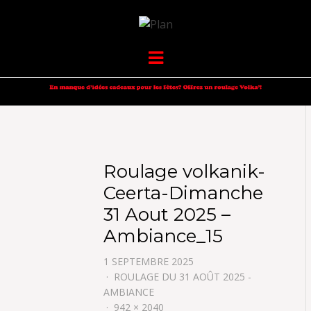
VOLKANIK-
SERGIO NANGERONI #16
Menu
ENDURANCE
Roulage volkanik-
Ceerta-Dimanche
31 Aout 2025 –
Ambiance_15
1 SEPTEMBRE 2025
ROULAGE DU 31 AOÛT 2025 -
AMBIANCE
942 × 2040