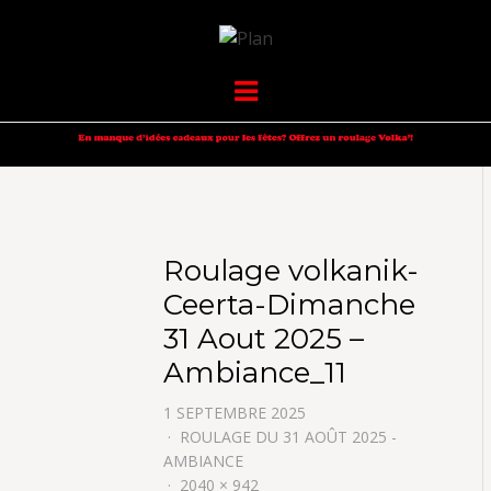
VOLKANIK-
SERGIO NANGERONI #16
Menu
ENDURANCE
Roulage volkanik-
Ceerta-Dimanche
31 Aout 2025 –
Ambiance_11
1 SEPTEMBRE 2025
ROULAGE DU 31 AOÛT 2025 -
AMBIANCE
2040 × 942