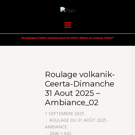
VOLKANIK-
SERGIO NANGERONI #16
Menu
ENDURANCE
Roulage volkanik-
Ceerta-Dimanche
31 Aout 2025 –
Ambiance_02
1 SEPTEMBRE 2025
ROULAGE DU 31 AOÛT 2025 -
AMBIANCE
2040 × 942