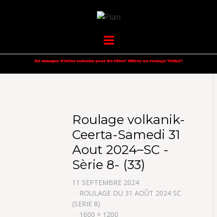
VOLKANIK-
SERGIO NANGERONI #16
Menu
ENDURANCE
Roulage volkanik-
Ceerta-Samedi 31
Aout 2024–SC -
Sèrie 8- (33)
11 SEPTEMBRE 2024
ROULAGE DU 31 AOÛT 2024 SC
(SERIE 8)
1600 × 1200