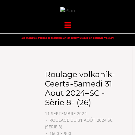
VOLKANIK-
SERGIO NANGERONI #16
Menu
ENDURANCE
Roulage volkanik-
Ceerta-Samedi 31
Aout 2024–SC -
Sèrie 8- (26)
11 SEPTEMBRE 2024
ROULAGE DU 31 AOÛT 2024 SC
(SERIE 8)
1600 × 900