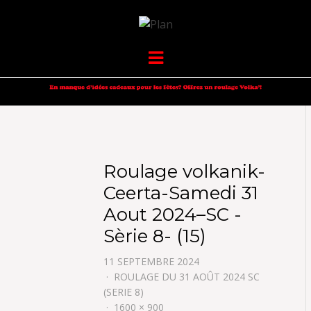
VOLKANIK-
SERGIO NANGERONI #16
Menu
ENDURANCE
Roulage volkanik-
Ceerta-Samedi 31
Aout 2024–SC -
Sèrie 8- (15)
11 SEPTEMBRE 2024
ROULAGE DU 31 AOÛT 2024 SC
(SERIE 8)
1600 × 900